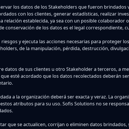
ervar los datos de los Stakeholders que fueron brindados 
ordados con los clientes, generar estadísticas, realizar inve
na relación establecida, ya sea con un posible colaborador 
 de conservación de los datos es el legal correspondiente,
s riesgos y ejecuta las acciones necesarias para proteger lo
holders, de la manipulación, pérdida, destrucción, divulga
ere datos de sus clientes u otro Stakeholder a terceros, a m
 que esté acordado que los datos recolectados deberán ser 
ntario.
dada a la organización deberá ser exacta y veraz. La organ
stos atributos para su uso. Sofis Solutions no se responsab
dados.
tar que se actualicen, corrijan o eliminen datos brindados, 