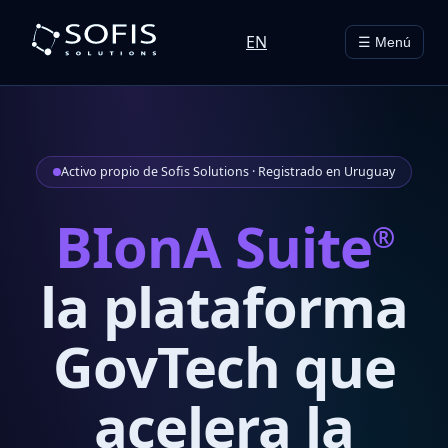
EN
☰ Menú
Activo propio de Sofis Solutions · Registrado en Uruguay
BIonA Suite
®
la plataforma
GovTech que
acelera la