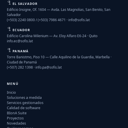
EL SALVADOR
Edificio Insigne, Of. 1604 — Avda. Las Magnolias, San Benito, San
Salvador
(+503) 2240 0800 / (+503) 7986 4671 ·
info@sofis.lat
ECUADOR
Edificio Carolina Milenium — Av. Eloy Alfaro E6-24 · Quito
info.ec@sofis.lat
PANAMÁ
Torre Banistmo, Piso 10 — Calle Aquilino de la Guardia, Marbella ·
Ciudad de Panamá
(+507) 282 1398 ·
info.pa@sofis.lat
MENÚ
Inicio
Soluciones a medida
Servicios gestionados
Calidad de software
BIonA Suite
Proyectos
Novedades