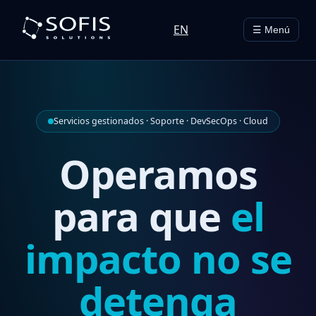
EN
☰ Menú
Servicios gestionados · Soporte · DevSecOps · Cloud
Operamos
para que
el
impacto no se
detenga