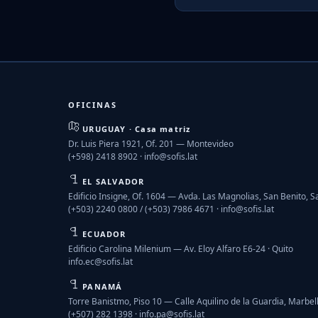
OFICINAS
URUGUAY · Casa matriz
Dr. Luis Piera 1921, Of. 201 — Montevideo
(+598) 2418 8902 ·
info@sofis.lat
EL SALVADOR
Edificio Insigne, Of. 1604 — Avda. Las Magnolias, San Benito, 
(+503) 2240 0800 / (+503) 7986 4671 ·
info@sofis.lat
ECUADOR
Edificio Carolina Milenium — Av. Eloy Alfaro E6-24 · Quito
info.ec@sofis.lat
PANAMÁ
Torre Banistmo, Piso 10 — Calle Aquilino de la Guardia, Marbe
(+507) 282 1398 ·
info.pa@sofis.lat