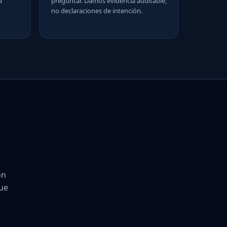
a
preguntar. Damos evidencia auditable,
no declaraciones de intención.
ón
que