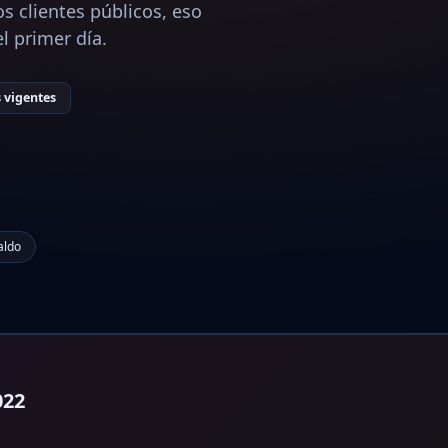
os clientes públicos, eso
l primer día.
s vigentes
aldo
022