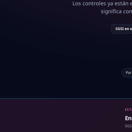
Los controles ya están e
significa co
SGSI en 
Por
EST
En
SGSI