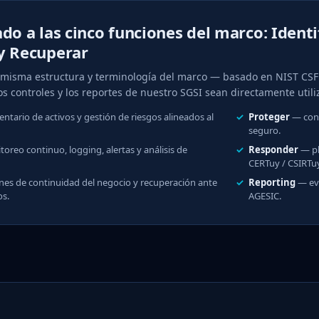
do a las cinco funciones del marco: Identif
y Recuperar
 misma estructura y terminología del marco — basado en NIST CSF
os controles y los reportes de nuestro SGSI sean directamente utiliz
ntario de activos y gestión de riesgos alineados al
Proteger
— contr
seguro.
reo continuo, logging, alertas y análisis de
Responder
— pl
CERTuy / CSIRTuy
es de continuidad del negocio y recuperación ante
Reporting
— evi
os.
AGESIC.