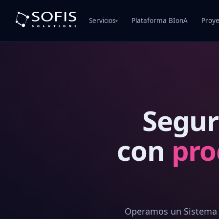
Servicios
Plataforma BIonA
Proye
▾
Segur
con
pro
Operamos un Sistema d