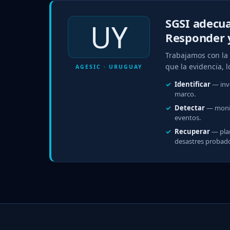
SGSI adecua
UY
Responder 
Trabajamos con la
que la evidencia, l
AGESIC · URUGUAY
Identificar
— inve
marco.
Detectar
— monito
eventos.
Recuperar
— plan
desastres probad