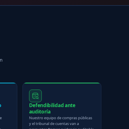
o
ón
o
Defendibilidad ante
auditoría
e
Nuestro equipo de compras públicas
y el tribunal de cuentas van a