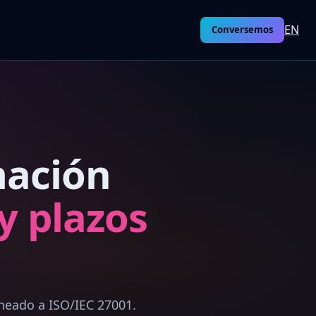
EN
Conversemos
mación
y plazos
neado a ISO/IEC 27001.