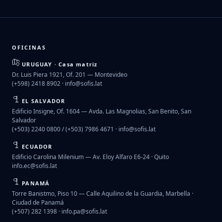
OFICINAS
URUGUAY · Casa matriz
Dr. Luis Piera 1921, Of. 201 — Montevideo
(+598) 2418 8902 ·
info@sofis.lat
EL SALVADOR
Edificio Insigne, Of. 1604 — Avda. Las Magnolias, San Benito, San
Salvador
(+503) 2240 0800 / (+503) 7986 4671 ·
info@sofis.lat
ECUADOR
Edificio Carolina Milenium — Av. Eloy Alfaro E6-24 · Quito
info.ec@sofis.lat
PANAMÁ
Torre Banistmo, Piso 10 — Calle Aquilino de la Guardia, Marbella ·
Ciudad de Panamá
(+507) 282 1398 ·
info.pa@sofis.lat