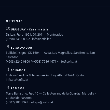
OFICINAS
URUGUAY · Casa matriz
Dr. Luis Piera 1921, Of. 201 — Montevideo
(+598) 2418 8902 ·
info@sofis.lat
EL SALVADOR
Edificio Insigne, Of. 1604 — Avda. Las Magnolias, San Benito, San
Salvador
(+503) 2240 0800 / (+503) 7986 4671 ·
info@sofis.lat
ECUADOR
Edificio Carolina Milenium — Av. Eloy Alfaro E6-24 · Quito
info.ec@sofis.lat
PANAMÁ
Torre Banistmo, Piso 10 — Calle Aquilino de la Guardia, Marbella ·
Ciudad de Panamá
(+507) 282 1398 ·
info.pa@sofis.lat