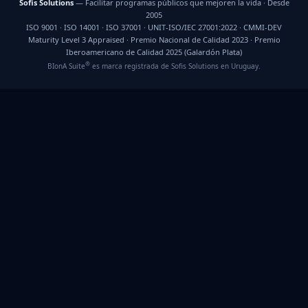
Sofis Solutions
— Facilitar programas públicos que mejoren la vida · Desde
2005
ISO 9001 · ISO 14001 · ISO 37001 · UNIT-ISO/IEC 27001:2022 · CMMI-DEV
Maturity Level 3 Appraised · Premio Nacional de Calidad 2023 · Premio
Iberoamericano de Calidad 2025 (Galardón Plata)
®
BIonA Suite
es marca registrada de Sofis Solutions en Uruguay.