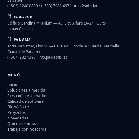
Salvador
(+503) 2240 0800 / (+503) 7986 4671 ·
info@sofis.lat
ECUADOR
Edificio Carolina Milenium — Av. Eloy Alfaro E6-24 · Quito
info.ec@sofis.lat
PANAMÁ
Torre Banistmo, Piso 10 — Calle Aquilino de la Guardia, Marbella ·
Ciudad de Panamá
(+507) 282 1398 ·
info.pa@sofis.lat
MENÚ
Inicio
Soluciones a medida
Servicios gestionados
Calidad de software
BIonA Suite
Proyectos
Novedades
Quiénes somos
Trabaja con nosotros