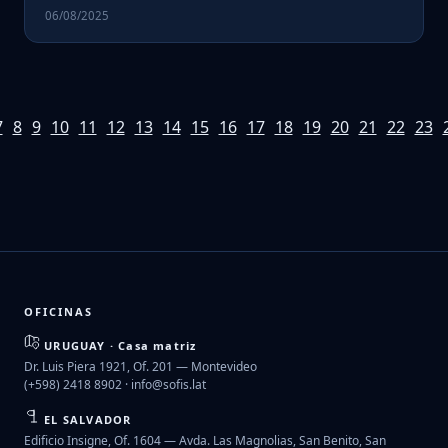
06/08/2025
7
8
9
10
11
12
13
14
15
16
17
18
19
20
21
22
23
OFICINAS
URUGUAY · Casa matriz
Dr. Luis Piera 1921, Of. 201 — Montevideo
(+598) 2418 8902 ·
info@sofis.lat
EL SALVADOR
Edificio Insigne, Of. 1604 — Avda. Las Magnolias, San Benito, San