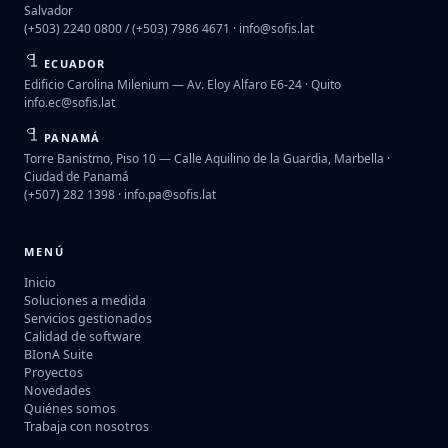
Salvador
(+503) 2240 0800 / (+503) 7986 4671 ·
info@sofis.lat
ECUADOR
Edificio Carolina Milenium — Av. Eloy Alfaro E6-24 · Quito
info.ec@sofis.lat
PANAMÁ
Torre Banistmo, Piso 10 — Calle Aquilino de la Guardia, Marbella ·
Ciudad de Panamá
(+507) 282 1398 ·
info.pa@sofis.lat
MENÚ
Inicio
Soluciones a medida
Servicios gestionados
Calidad de software
BIonA Suite
Proyectos
Novedades
Quiénes somos
Trabaja con nosotros