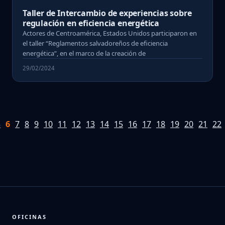
Taller de Intercambio de experiencias sobre
regulación en eficiencia energética
Actores de Centroamérica, Estados Unidos participaron en
el taller “Reglamentos salvadoreños de eficiencia
energética”, en el marco de la creación de
29/02/2024
5
6
7
8
9
10
11
12
13
14
15
16
17
18
19
20
21
22
OFICINAS