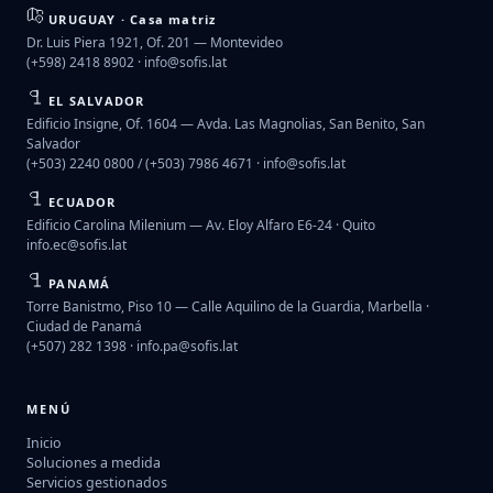
URUGUAY · Casa matriz
Dr. Luis Piera 1921, Of. 201 — Montevideo
(+598) 2418 8902 ·
info@sofis.lat
EL SALVADOR
Edificio Insigne, Of. 1604 — Avda. Las Magnolias, San Benito, San
Salvador
(+503) 2240 0800 / (+503) 7986 4671 ·
info@sofis.lat
ECUADOR
Edificio Carolina Milenium — Av. Eloy Alfaro E6-24 · Quito
info.ec@sofis.lat
PANAMÁ
Torre Banistmo, Piso 10 — Calle Aquilino de la Guardia, Marbella ·
Ciudad de Panamá
(+507) 282 1398 ·
info.pa@sofis.lat
MENÚ
Inicio
Soluciones a medida
Servicios gestionados