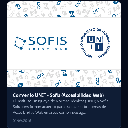
Convenio UNIT - Sofis (Accesibilidad Web)
El Instituto Uruguayo de Normas Técnicas (UNIT) y Sofis
Solutions firman acuerdo para trabajar sobre temas de
Accesibilidad Web en áreas como investig...
01/09/2016