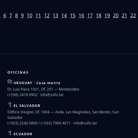
5
6
7
8
9
10
11
12
13
14
15
16
17
18
19
20
21
22
OFICINAS
URUGUAY · Casa matriz
Dr. Luis Piera 1921, Of. 201 — Montevideo
(+598) 2418 8902 ·
info@sofis.lat
EL SALVADOR
Edificio Insigne, Of. 1604 — Avda. Las Magnolias, San Benito, San
Salvador
(+503) 2240 0800 / (+503) 7986 4671 ·
info@sofis.lat
ECUADOR