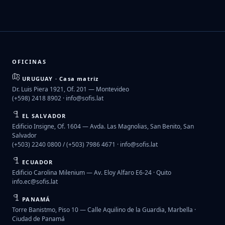
OFICINAS
URUGUAY · Casa matriz
Dr. Luis Piera 1921, Of. 201 — Montevideo
(+598) 2418 8902 ·
info@sofis.lat
EL SALVADOR
Edificio Insigne, Of. 1604 — Avda. Las Magnolias, San Benito, San
Salvador
(+503) 2240 0800 / (+503) 7986 4671 ·
info@sofis.lat
ECUADOR
Edificio Carolina Milenium — Av. Eloy Alfaro E6-24 · Quito
info.ec@sofis.lat
PANAMÁ
Torre Banistmo, Piso 10 — Calle Aquilino de la Guardia, Marbella ·
Ciudad de Panamá