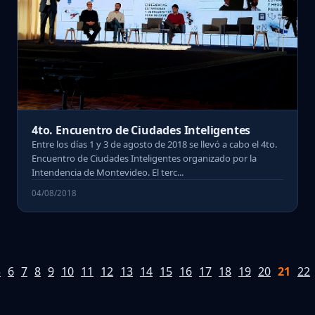
4to. Encuentro de Ciudades Inteligentes
Entre los días 1 y 3 de agosto de 2018 se llevó a cabo el 4to.
Encuentro de Ciudades Inteligentes organizado por la
Intendencia de Montevideo. El terc...
04/08/2018
5
6
7
8
9
10
11
12
13
14
15
16
17
18
19
20
21
22