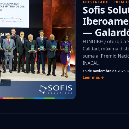
DESTACADO · PREMI
Sofis Solu
Iberoamer
— Galardó
FUNDIBEQ otorgó a So
Calidad, máxima disti
suma al Premio Nacio
INACAL.
15 de noviembre de 2025
·
Leer más →