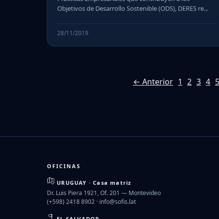
Objetivos de Desarrollo Sostenible (ODS), DERES re...
28/11/2019
← Anterior
1
2
3
4
OFICINAS
URUGUAY · Casa matriz
Dr. Luis Piera 1921, Of. 201 — Montevideo
(+598) 2418 8902 ·
info@sofis.lat
EL SALVADOR