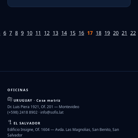
5
6
7
8
9
10
11
12
13
14
15
16
17
18
19
20
21
22
OFICINAS
URUGUAY · Casa matriz
Dr. Luis Piera 1921, Of. 201 — Montevideo
(+598) 2418 8902 ·
info@sofis.lat
EL SALVADOR
Edificio Insigne, Of. 1604 — Avda. Las Magnolias, San Benito, San
Salvador