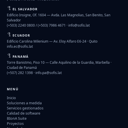
EL SALVADOR
Edificio Insigne, Of. 1604 — Avda. Las Magnolias, San Benito, San
Salvador
(+503) 2240 0800 / (+503) 7986 4671 ·
info@sofis.lat
ECUADOR
Edificio Carolina Milenium — Av. Eloy Alfaro E6-24 · Quito
info.ec@sofis.lat
PANAMÁ
Torre Banistmo, Piso 10 — Calle Aquilino de la Guardia, Marbella ·
Ciudad de Panamá
(+507) 282 1398 ·
info.pa@sofis.lat
MENÚ
Inicio
Soluciones a medida
Servicios gestionados
Calidad de software
BIonA Suite
Proyectos