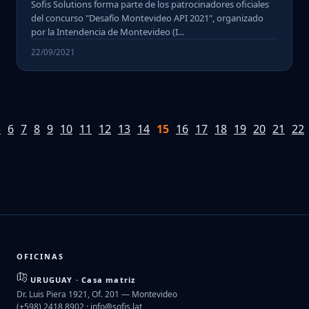
Sofis Solutions forma parte de los patrocinadores oficiales
del concurso "Desafío Montevideo API 2021", organizado
por la Intendencia de Montevideo (I...
22/09/2021
5
6
7
8
9
10
11
12
13
14
15
16
17
18
19
20
21
22
OFICINAS
URUGUAY · Casa matriz
Dr. Luis Piera 1921, Of. 201 — Montevideo
(+598) 2418 8902 ·
info@sofis.lat