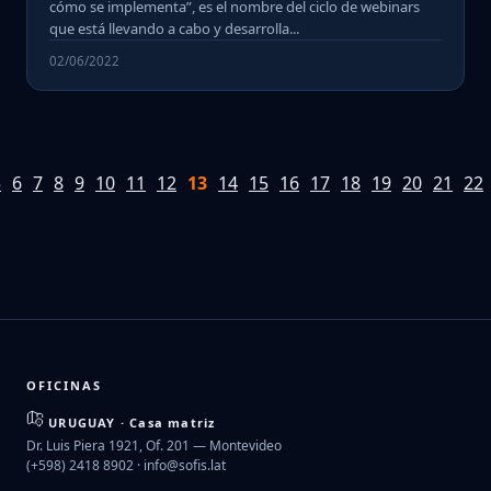
cómo se implementa”, es el nombre del ciclo de webinars
que está llevando a cabo y desarrolla...
02/06/2022
5
6
7
8
9
10
11
12
13
14
15
16
17
18
19
20
21
22
OFICINAS
URUGUAY · Casa matriz
Dr. Luis Piera 1921, Of. 201 — Montevideo
(+598) 2418 8902 ·
info@sofis.lat