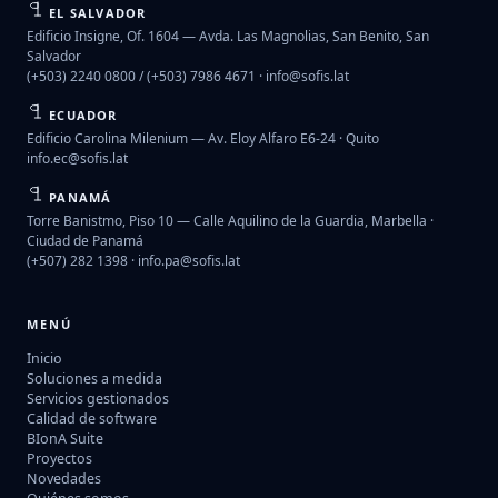
EL SALVADOR
Edificio Insigne, Of. 1604 — Avda. Las Magnolias, San Benito, San
Salvador
(+503) 2240 0800 / (+503) 7986 4671 ·
info@sofis.lat
ECUADOR
Edificio Carolina Milenium — Av. Eloy Alfaro E6-24 · Quito
info.ec@sofis.lat
PANAMÁ
Torre Banistmo, Piso 10 — Calle Aquilino de la Guardia, Marbella ·
Ciudad de Panamá
(+507) 282 1398 ·
info.pa@sofis.lat
MENÚ
Inicio
Soluciones a medida
Servicios gestionados
Calidad de software
BIonA Suite
Proyectos
Novedades