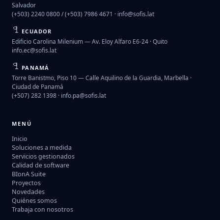
Salvador
(+503) 2240 0800 / (+503) 7986 4671 ·
info@sofis.lat
ECUADOR
Edificio Carolina Milenium — Av. Eloy Alfaro E6-24 · Quito
info.ec@sofis.lat
PANAMÁ
Torre Banistmo, Piso 10 — Calle Aquilino de la Guardia, Marbella ·
Ciudad de Panamá
(+507) 282 1398 ·
info.pa@sofis.lat
MENÚ
Inicio
Soluciones a medida
Servicios gestionados
Calidad de software
BIonA Suite
Proyectos
Novedades
Quiénes somos
Trabaja con nosotros