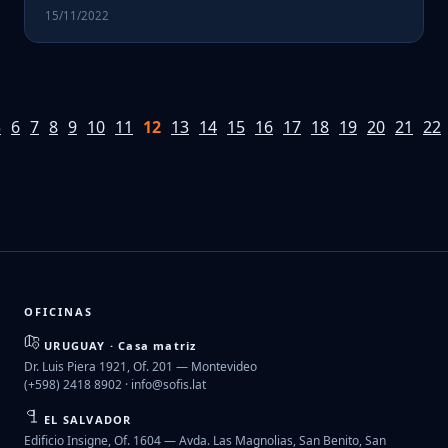
15/11/2022
5
6
7
8
9
10
11
12
13
14
15
16
17
18
19
20
21
22
OFICINAS
URUGUAY · Casa matriz
Dr. Luis Piera 1921, Of. 201 — Montevideo
(+598) 2418 8902 ·
info@sofis.lat
EL SALVADOR
Edificio Insigne, Of. 1604 — Avda. Las Magnolias, San Benito, San