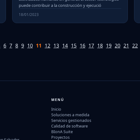
puede contribuir a la construcción y ejecució
18/01/2023
5
6
7
8
9
10
11
12
13
14
15
16
17
18
19
20
21
22
MENÚ
Inicio
Soluciones a medida
Servicios gestionados
Calidad de software
BIonA Suite
Proyectos
San Salvador