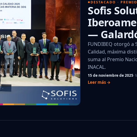
DESTACADO · PREMI
Sofis Solu
Iberoamer
— Galardó
FUNDIBEQ otorgó a So
Calidad, máxima disti
suma al Premio Nacio
INACAL.
15 de noviembre de 2025
·
Leer más →