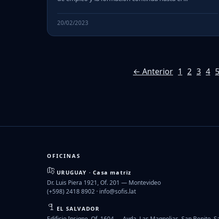
20/02/2023
← Anterior
1
2
3
4
OFICINAS
URUGUAY · Casa matriz
Dr. Luis Piera 1921, Of. 201 — Montevideo
(+598) 2418 8902 ·
info@sofis.lat
EL SALVADOR
Edificio Insigne, Of. 1604 — Avda. Las Magnolias, San Benito, 