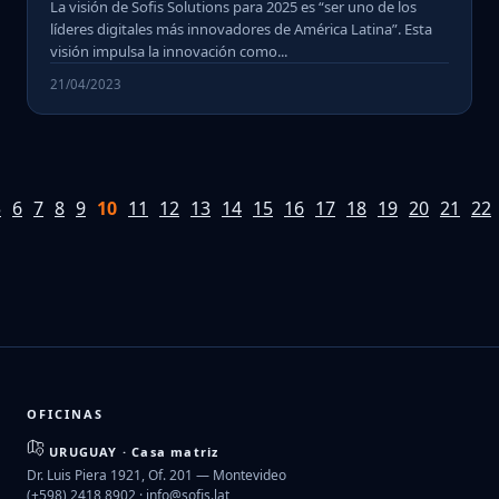
La visión de Sofis Solutions para 2025 es “ser uno de los
líderes digitales más innovadores de América Latina”. Esta
visión impulsa la innovación como...
21/04/2023
5
6
7
8
9
10
11
12
13
14
15
16
17
18
19
20
21
22
OFICINAS
URUGUAY · Casa matriz
Dr. Luis Piera 1921, Of. 201 — Montevideo
(+598) 2418 8902 ·
info@sofis.lat