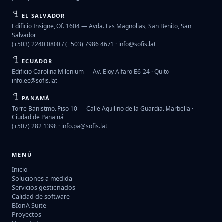
EL SALVADOR
Edificio Insigne, Of. 1604 — Avda. Las Magnolias, San Benito, San
Salvador
(+503) 2240 0800 / (+503) 7986 4671 ·
info@sofis.lat
ECUADOR
Edificio Carolina Milenium — Av. Eloy Alfaro E6-24 · Quito
info.ec@sofis.lat
PANAMÁ
Torre Banistmo, Piso 10 — Calle Aquilino de la Guardia, Marbella ·
Ciudad de Panamá
(+507) 282 1398 ·
info.pa@sofis.lat
MENÚ
Inicio
Soluciones a medida
Servicios gestionados
Calidad de software
BIonA Suite
Proyectos