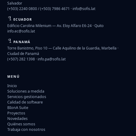
Salvador
(+503) 2240 0800 / (+503) 7986 4671 ·
info@sofis.lat
ECUADOR
Edificio Carolina Milenium — Av. Eloy Alfaro E6-24 · Quito
info.ec@sofis.lat
PANAMÁ
Torre Banistmo, Piso 10 — Calle Aquilino de la Guardia, Marbella ·
Ciudad de Panamá
(+507) 282 1398 ·
info.pa@sofis.lat
MENÚ
Inicio
Soluciones a medida
Servicios gestionados
Calidad de software
BIonA Suite
Proyectos
Novedades
Quiénes somos
Trabaja con nosotros