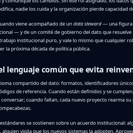
 y comunique los cambios. Sin ese rol asignado, los datos 
difica, nadie los cuida y la organización pierde capacidad d
 cuando viene acompañado de un
data steward
— una figura 
ncional — y de un comité de gobierno del dato que resuelve
rabajo institucional puro, y vale lo mismo que cualquier rol
er la próxima década de política pública.
el lenguaje común que evita reinven
dioma compartido del dato: formatos, identificadores único
ódigos de referencia. Cuando están definidos y se cumplen
conversar; cuando faltan, cada nuevo proyecto rearma su p
rompecabezas.
s estándares se sostienen sobre un acuerdo institucional: al
a, alguien vigila que los nuevos sistemas la adopten. Aprov