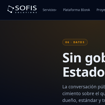
Servicios
Plataforma BIonA
Proye
▾
06 · DATOS
Sin go
Estado
La conversación públ
cimiento sobre el q
dueño, estándar y tr