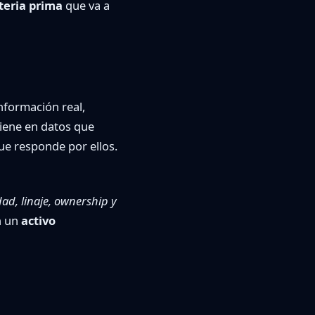
ateria prima
que va a
nformación real,
tiene en datos que
que responde por ellos.
dad, linaje, ownership y
n un
activo