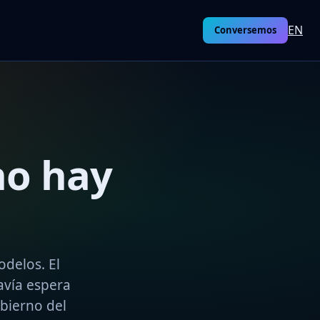
EN
Conversemos
no hay
odelos. El
avía espera
obierno del