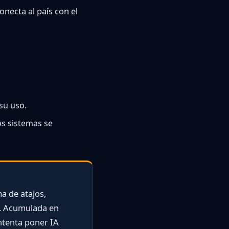
onecta al país con el
su uso.
s sistemas se
a de atajos,
s. Acumulada en
intenta poner IA